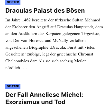
VERÖFFENTLICHT
GEISTER
IN
Draculas Palast des Bösen
Im Jahre 1462 bereitete der türkische Sultan Mehmed
der Eroberer den Angriff auf Draculas Hauptstadt, dem
an den Ausläufern der Karpaten gelegenen Tirgoviste,
vor. Der von Florescu und McNally verfaßten
angesehenen Biographie ‚Dracula, Fürst mit vielen
Gesichtern‘ zufolge, legt der griechische Chronist
Chalcondyles dar: Als sie sich sechzig Meilen
nördlich …
VERÖFFENTLICHT
GEISTER
IN
Der Fall Anneliese Michel:
Exorzismus und Tod