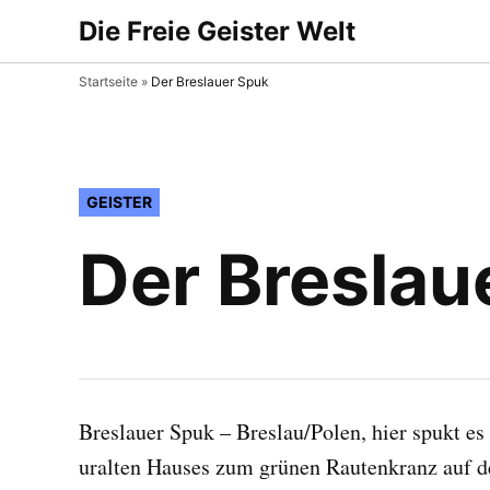
Zum
Die Freie Geister Welt
Gibt es Geister oder nicht
Inhalt
springen
Startseite
»
Der Breslauer Spuk
VERÖFFENTLICHT
GEISTER
IN
Der Breslau
Breslauer Spuk – Breslau/Polen, hier spukt e
uralten Hauses zum grünen Rautenkranz auf d